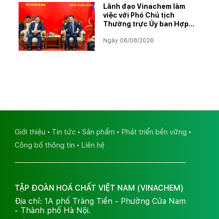
Lãnh đạo Vinachem làm
việc với Phó Chủ tịch
Thường trực Ủy ban Hợp
tác Lào – Việt Nam, thúc
Ngày 06/08/2026
đẩy triển khai Dự án Kali
Giới thiệu
Tin tức
Sản phẩm
Phát triển bền vững
Công bố thông tin
Liên hệ
TẬP ĐOÀN HOÁ CHẤT VIỆT NAM (VINACHEM)
Địa chỉ: 1A phố Tràng Tiền - Phường Cửa Nam
- Thành phố Hà Nội.