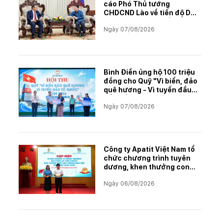
cáo Phó Thủ tướng
CHDCND Lào về tiến độ Dự
án khai thác và chế biến
Ngày 07/08/2026
muối mỏ Kali
Bình Điền ủng hộ 100 triệu
đồng cho Quỹ "Vì biển, đảo
quê hương - Vì tuyến đầu
Tổ quốc"
Ngày 07/08/2026
Công ty Apatit Việt Nam tổ
chức chương trình tuyên
dương, khen thưởng con
CBCNVNLĐ có thành tích
Ngày 06/08/2026
học tập xuất sắc năm học
2025–2026