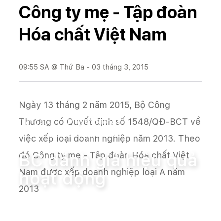
Công ty mẹ - Tập đoàn
Hóa chất Việt Nam
09:55 SA @ Thứ Ba - 03 tháng 3, 2015
Ngày 13 tháng 2 năm 2015, Bộ Công
Thương có Quyết định số 1548/QĐ-BCT về
Trang chủ
Công bố thông tin
BC đánh giá hiệu quả hoạt động
việc xếp loại doanh nghiệp năm 2013. Theo
đó Công ty mẹ - Tập đoàn Hóa chất Việt
BC đánh giá hiệu quả
Nam được xếp doanh nghiệp loại A năm
hoạt động
2013