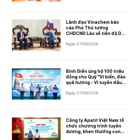
Lãnh đạo Vinachem báo
cáo Phó Thủ tướng
CHDCND Lào về tiến độ Dự
án khai thác và chế biến
Ngày 07/08/2026
muối mỏ Kali
Bình Điền ủng hộ 100 triệu
đồng cho Quỹ "Vì biển, đảo
quê hương - Vì tuyến đầu
Tổ quốc"
Ngày 07/08/2026
Công ty Apatit Việt Nam tổ
chức chương trình tuyên
dương, khen thưởng con
CBCNVNLĐ có thành tích