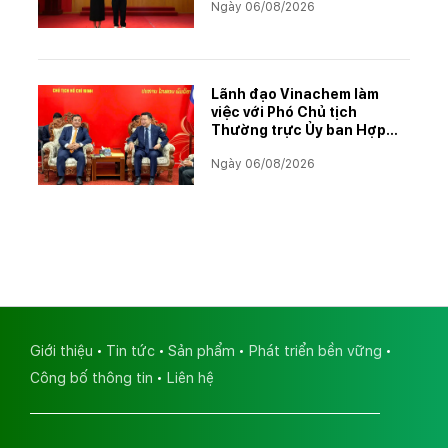
Ngày 06/08/2026
học tập xuất sắc năm học
2025–2026
Lãnh đạo Vinachem làm
việc với Phó Chủ tịch
Thường trực Ủy ban Hợp
tác Lào – Việt Nam, thúc
Ngày 06/08/2026
đẩy triển khai Dự án Kali
Giới thiệu
Tin tức
Sản phẩm
Phát triển bền vững
Công bố thông tin
Liên hệ