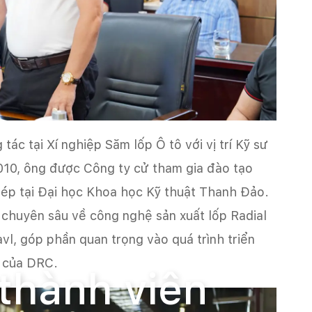
c tại Xí nghiệp Săm lốp Ô tô với vị trí Kỹ sư
010, ông được Công ty cử tham gia đào tạo
hép tại Đại học Khoa học Kỹ thuật Thanh Đảo.
 chuyên sâu về công nghệ sản xuất lốp Radial
avl, góp phần quan trọng vào quá trình triển
l của DRC.
 thành viên