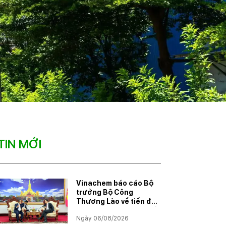
TIN MỚI
Vinachem báo cáo Bộ
trưởng Bộ Công
Thương Lào về tiến độ
Dự án khai thác và chế
Ngày 06/08/2026
biến muối mỏ Kali