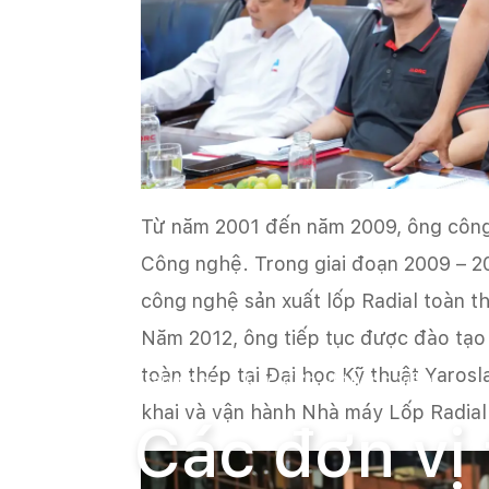
Từ năm 2001 đến năm 2009, ông công tá
Công nghệ. Trong giai đoạn 2009 – 2
công nghệ sản xuất lốp Radial toàn t
Năm 2012, ông tiếp tục được đào tạo
toàn thép tại Đại học Kỹ thuật Yarosl
Trang chủ
Các đơn vị thành viên
khai và vận hành Nhà máy Lốp Radia
Các đơn vị