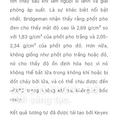
tìm thấy sau khi làm nguội xi lanh và giải
phóng áp suất. Là sự khác biệt nổi bật
nhất, Bridgeman nhận thấy rằng phốt pho
đen cho thấy mật độ cao là 2,69 g/cm³ so
với 1,83 g/cm³ của phốt pho trắng và 2,05-
2,34 g/cm³ của phốt pho đỏ. Hơn nữa,
không giống như phốt pho trắng hoặc đỏ,
nó cho thấy độ ổn định hóa học vì nó
không thể bắt lửa trong không khí hoặc bị
Trang chủ
Đột phá KHCN - Đổi mới sáng tạo.
đốt cháy bởi lửa, và có thể chịu được đến
Đột phá KHCN - Đổi
400°C trong không khí mà không tự bốc
mới sáng tạo.
cháy.
Kết quả tương tự đã được tái tạo bởi Keyes