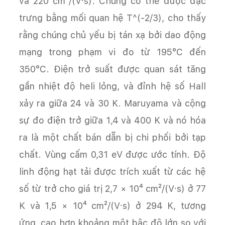
và 220 cm²/(V·s). Chúng có thể được đặc
trưng bằng mối quan hệ T^(-2/3), cho thấy
rằng chúng chủ yếu bị tán xạ bởi dao động
mạng trong phạm vi đo từ 195°C đến
350°C. Điện trở suất được quan sát tăng
gần nhiệt độ heli lỏng, và đỉnh hệ số Hall
xảy ra giữa 24 và 30 K. Maruyama và cộng
sự đo điện trở giữa 1,4 và 400 K và nó hóa
ra là một chất bán dẫn bị chi phối bởi tạp
chất. Vùng cấm 0,31 eV được ước tính. Độ
linh động hạt tải được trích xuất từ các hệ
số từ trở cho giá trị 2,7 × 10⁴ cm²/(V·s) ở 77
K và 1,5 × 10⁴ cm²/(V·s) ở 294 K, tương
ứng, cao hơn khoảng một bậc độ lớn so với