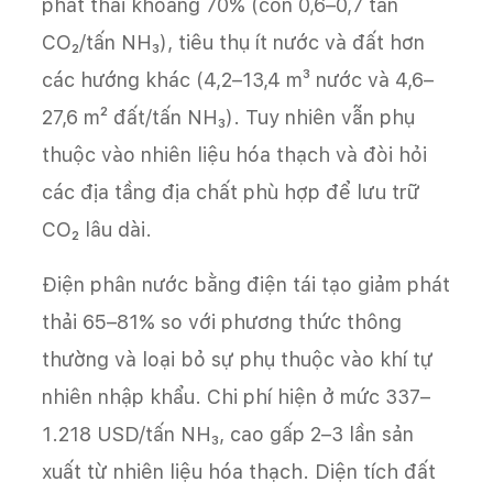
phát thải khoảng 70% (còn 0,6–0,7 tấn
CO₂/tấn NH₃), tiêu thụ ít nước và đất hơn
các hướng khác (4,2–13,4 m³ nước và 4,6–
27,6 m² đất/tấn NH₃). Tuy nhiên vẫn phụ
thuộc vào nhiên liệu hóa thạch và đòi hỏi
các địa tầng địa chất phù hợp để lưu trữ
CO₂ lâu dài.
Điện phân nước bằng điện tái tạo giảm phát
thải 65–81% so với phương thức thông
thường và loại bỏ sự phụ thuộc vào khí tự
nhiên nhập khẩu. Chi phí hiện ở mức 337–
1.218 USD/tấn NH₃, cao gấp 2–3 lần sản
xuất từ nhiên liệu hóa thạch. Diện tích đất