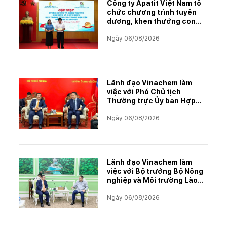
Công ty Apatit Việt Nam tổ
chức chương trình tuyên
dương, khen thưởng con
CBCNVNLĐ có thành tích
Ngày 06/08/2026
học tập xuất sắc năm học
2025–2026
Lãnh đạo Vinachem làm
việc với Phó Chủ tịch
Thường trực Ủy ban Hợp
tác Lào – Việt Nam, thúc
Ngày 06/08/2026
đẩy triển khai Dự án Kali
Lãnh đạo Vinachem làm
việc với Bộ trưởng Bộ Nông
nghiệp và Môi trường Lào
về tiến độ Dự án Kali
Ngày 06/08/2026