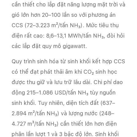
cần thiết cho lắp đặt năng lượng mặt trời và
gió lớn hơn 20–100 lần so với phương án
CCS (72–3.223 m²/tấn NH₃). Mức tiêu thụ
điện rất cao: 8,6–13,1 MWh/tấn NH₃, đòi hỏi
các lắp đặt quy mô gigawatt.
Quy trình sinh hóa từ sinh khối kết hợp CCS
có thể đạt phát thải âm khi CO₂ sinh học
được thu giữ và lưu trữ lâu dài. Chi phí dao
động 215–1.086 USD/tấn NH₃ tùy nguồn
sinh khối. Tuy nhiên, diện tích đất (637–
2.894 m²/tấn NH₃) và lượng nước (248–
4.727 m³/tấn NH₃) cần thiết lớn hơn điện
phân lần lượt 1 và 3 bậc độ lớn. Sinh khối