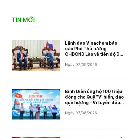
TIN MỚI
Lãnh đạo Vinachem báo
cáo Phó Thủ tướng
CHDCND Lào về tiến độ Dự
án khai thác và chế biến
Ngày 07/08/2026
muối mỏ Kali
Bình Điền ủng hộ 100 triệu
đồng cho Quỹ "Vì biển, đảo
quê hương - Vì tuyến đầu
Tổ quốc"
Ngày 07/08/2026