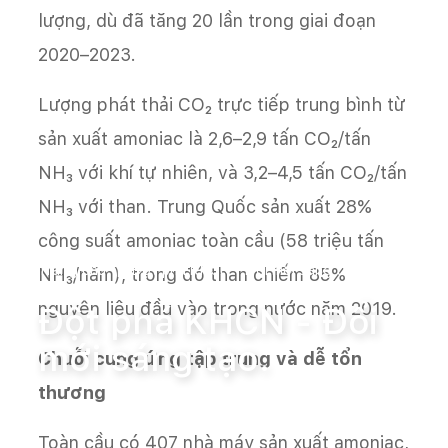
lượng, dù đã tăng 20 lần trong giai đoạn
2020–2023.
Lượng phát thải CO₂ trực tiếp trung bình từ
sản xuất amoniac là 2,6–2,9 tấn CO₂/tấn
NH₃ với khí tự nhiên, và 3,2–4,5 tấn CO₂/tấn
NH₃ với than. Trung Quốc sản xuất 28%
công suất amoniac toàn cầu (58 triệu tấn
Trang chủ
Đột phá KHCN - Đổi mới sáng tạo.
NH₃/năm), trong đó than chiếm 85%
nguyên liệu đầu vào trong nước năm 2019.
Đột phá KHCN - Đổi
mới sáng tạo.
Chuỗi cung ứng tập trung và dễ tổn
thương
Toàn cầu có 407 nhà máy sản xuất amoniac,