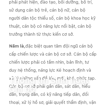
phải phát hiện, đào tạo, bồi dưỡng, bố trí,
sử dụng cán bộ trẻ, cán bộ nữ, cán bộ
người dân tộc thiểu số, cán bộ khoa học kỹ
thuật, cán bộ có năng lực nổi bật, cán bộ
trưởng thành từ thực kiến cơ sở.
Năm là,
đặc biệt quan tâm đội ngũ cán bộ
cấp chiến lược và cán bộ cơ sở. Cán bộ cấp
chiến lược phải có tầm nhìn, bản lĩnh, tư
Trang chủ
Thông tin Sinh hoạt Chi bộ
duy hệ thống, năng lực Kế hoạch định và
Thông tin Sinh hoạt
xử lý những vấn đề lớn, mới, khó, phức tạp.
Cán bộ cơ sở phải gần dân, sát dân, hiểu
Chi bộ
dân, trọng dân, có kỹ năng tiếp dân, đối
thoại, xử lý hồ sơ, giải quyết thẩm định, vận