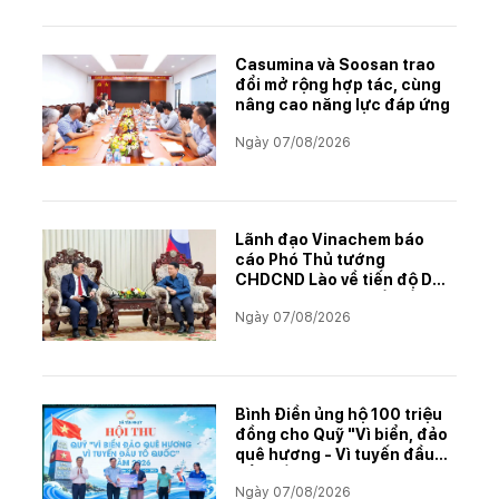
Casumina và Soosan trao
đổi mở rộng hợp tác, cùng
nâng cao năng lực đáp ứng
Ngày 07/08/2026
Lãnh đạo Vinachem báo
cáo Phó Thủ tướng
CHDCND Lào về tiến độ Dự
án khai thác và chế biến
Ngày 07/08/2026
muối mỏ Kali
Bình Điền ủng hộ 100 triệu
đồng cho Quỹ "Vì biển, đảo
quê hương - Vì tuyến đầu
Tổ quốc"
Ngày 07/08/2026