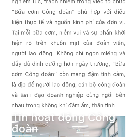
nghiêm túc, trách nhiệm trong việc tổ chức
“Bữa cơm Công đoàn” phù hợp với điều
kiện thực tế và nguồn kinh phí của đơn vị.
Tại mỗi bữa cơm, niềm vui và sự phấn khởi
hiện rõ trên khuôn mặt của đoàn viên,
người lao động. Không chỉ ngon miệng và
đầy đủ dinh dưỡng hơn ngày thường, “Bữa
cơm Công đoàn” còn mang đậm tình cảm,
là dịp để người lao động, cán bộ công đoàn
Trang chủ
Đảng, Đoàn thể
Công đoàn
và lãnh đạo doanh nghiệp cùng ngồi bên
Tin hoạt động Công đoàn
nhau trong không khí đầm ấm, thân tình.
Tin hoạt động Công
đoàn