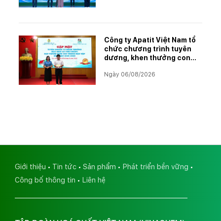
Công ty Apatit Việt Nam tổ
chức chương trình tuyên
dương, khen thưởng con
CBCNVNLĐ có thành tích
Ngày 06/08/2026
học tập xuất sắc năm học
2025–2026
Giới thiệu
Tin tức
Sản phẩm
Phát triển bền vững
Công bố thông tin
Liên hệ