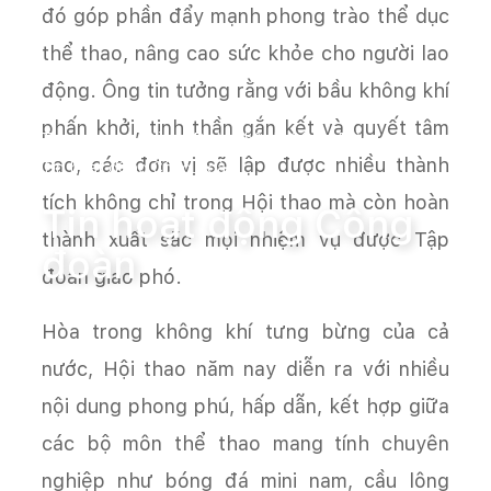
đó góp phần đẩy mạnh phong trào thể dục
thể thao, nâng cao sức khỏe cho người lao
động. Ông tin tưởng rằng với bầu không khí
phấn khởi, tinh thần gắn kết và quyết tâm
Trang chủ
Đảng, Đoàn thể
Công đoàn
cao, các đơn vị sẽ lập được nhiều thành
Tin hoạt động Công đoàn
tích không chỉ trong Hội thao mà còn hoàn
Tin hoạt động Công
thành xuất sắc mọi nhiệm vụ được Tập
đoàn
đoàn giao phó.
Hòa trong không khí tưng bừng của cả
nước, Hội thao năm nay diễn ra với nhiều
nội dung phong phú, hấp dẫn, kết hợp giữa
các bộ môn thể thao mang tính chuyên
nghiệp như bóng đá mini nam, cầu lông