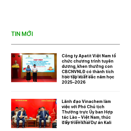
TIN MỚI
Công ty Apatit Việt Nam tổ
chức chương trình tuyên
dương, khen thưởng con
CBCNVNLĐ có thành tích
Ngày 06/08/2026
học tập xuất sắc năm học
2025–2026
Lãnh đạo Vinachem làm
việc với Phó Chủ tịch
Thường trực Ủy ban Hợp
tác Lào – Việt Nam, thúc
Ngày 06/08/2026
đẩy triển khai Dự án Kali