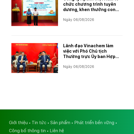
chức chương trình tuyên
dương, khen thưởng con
CBCNVNLĐ có thành tích
Ngày 06/08/2026
học tập xuất sắc năm học
2025–2026
Lãnh đạo Vinachem làm
việc với Phó Chủ tịch
Thường trực Ủy ban Hợp
tác Lào – Việt Nam, thúc
Ngày 06/08/2026
đẩy triển khai Dự án Kali
Giới thiệu
Tin tức
Sản phẩm
Phát triển bền vững
Công bố thông tin
Liên hệ