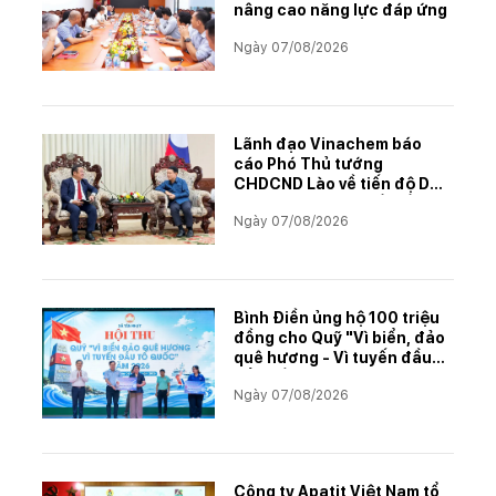
nâng cao năng lực đáp ứng
Ngày 07/08/2026
Lãnh đạo Vinachem báo
cáo Phó Thủ tướng
CHDCND Lào về tiến độ Dự
án khai thác và chế biến
Ngày 07/08/2026
muối mỏ Kali
Bình Điền ủng hộ 100 triệu
đồng cho Quỹ "Vì biển, đảo
quê hương - Vì tuyến đầu
Tổ quốc"
Ngày 07/08/2026
Công ty Apatit Việt Nam tổ