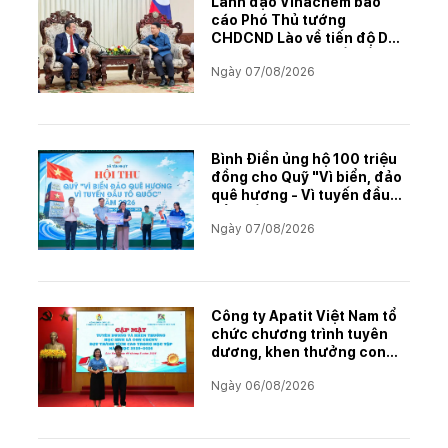
Lãnh đạo Vinachem báo
cáo Phó Thủ tướng
CHDCND Lào về tiến độ Dự
án khai thác và chế biến
Ngày 07/08/2026
muối mỏ Kali
Bình Điền ủng hộ 100 triệu
đồng cho Quỹ "Vì biển, đảo
quê hương - Vì tuyến đầu
Tổ quốc"
Ngày 07/08/2026
Công ty Apatit Việt Nam tổ
chức chương trình tuyên
dương, khen thưởng con
CBCNVNLĐ có thành tích
Ngày 06/08/2026
học tập xuất sắc năm học
2025–2026