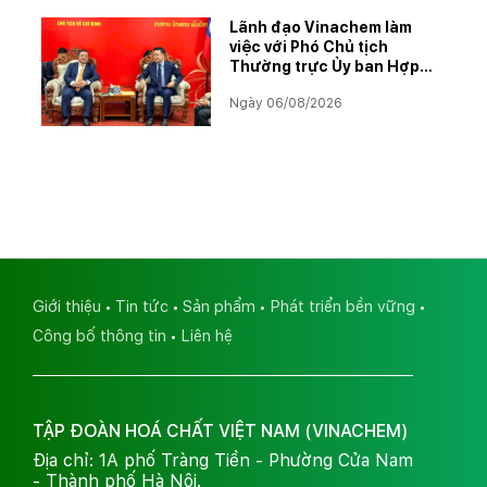
Lãnh đạo Vinachem làm
việc với Phó Chủ tịch
Thường trực Ủy ban Hợp
tác Lào – Việt Nam, thúc
Ngày 06/08/2026
đẩy triển khai Dự án Kali
Giới thiệu
Tin tức
Sản phẩm
Phát triển bền vững
Công bố thông tin
Liên hệ
TẬP ĐOÀN HOÁ CHẤT VIỆT NAM (VINACHEM)
Địa chỉ: 1A phố Tràng Tiền - Phường Cửa Nam
- Thành phố Hà Nội.