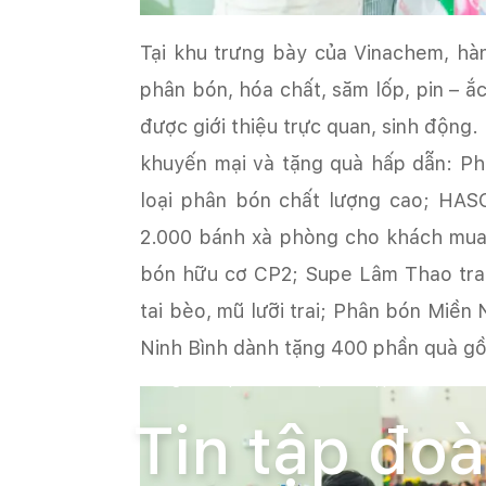
Tại khu trưng bày của Vinachem, hàn
phân bón, hóa chất, săm lốp, pin – ắ
được giới thiệu trực quan, sinh động.
khuyến mại và tặng quà hấp dẫn: Ph
loại phân bón chất lượng cao; HASO
2.000 bánh xà phòng cho khách mua 
bón hữu cơ CP2; Supe Lâm Thao tr
tai bèo, mũ lưỡi trai; Phân bón Miề
Ninh Bình dành tặng 400 phần quà gồm 
Trang chủ
Tin tức
Tin tập đoàn
Tin tập đo