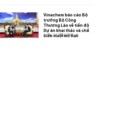
Vinachem báo cáo Bộ
trưởng Bộ Công
Thương Lào về tiến độ
Dự án khai thác và chế
Ngày 06/08/2026
biến muối mỏ Kali