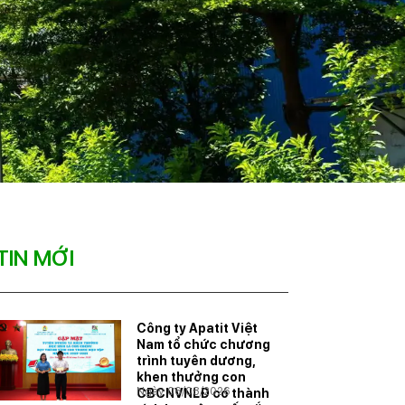
TIN MỚI
Công ty Apatit Việt
Nam tổ chức chương
trình tuyên dương,
khen thưởng con
Ngày 06/08/2026
CBCNVNLĐ có thành