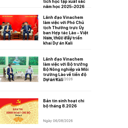
tích học tập xuất sắc
năm học 2025–2026
Lãnh đạo Vinachem
làm việc với Phó Chủ
tịch Thường trực Ủy
ban Hợp tác Lào – Việt
Ngày 06/08/2026
Nam, thúc đẩy triển
khai Dự án Kali
Lãnh đạo Vinachem
làm việc với Bộ trưởng
Bộ Nông nghiệp và Môi
trường Lào về tiến độ
Ngày 06/08/2026
Dự án Kali
Bản tin sinh hoạt chi
bộ tháng 8.2026
Ngày 06/08/2026