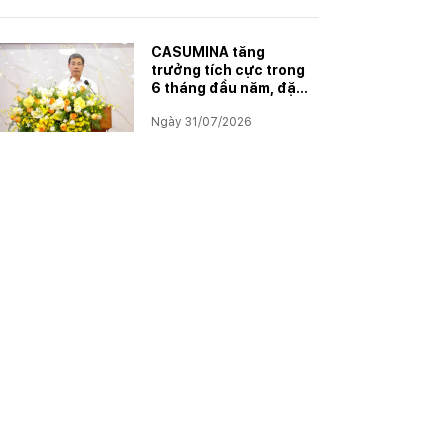
CASUMINA tăng
trưởng tích cực trong
6 tháng đầu năm, đặt
mục tiêu hoàn thành
Ngày 31/07/2026
kế hoạch năm 2026