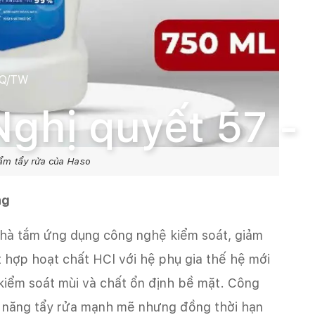
NQ/TW
Nghị quyết 57 -
m tẩy rửa của Haso
ng
nhà tắm ứng dụng công nghệ kiểm soát, giảm
t hợp hoạt chất HCl với hệ phụ gia thế hệ mới
kiểm soát mùi và chất ổn định bề mặt. Công
ả năng tẩy rửa mạnh mẽ nhưng đồng thời hạn