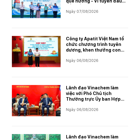
quê hương - Vì tuyến đầu
Tổ quốc"
Ngày 07/08/2026
Công ty Apatit Việt Nam tổ
chức chương trình tuyên
dương, khen thưởng con
CBCNVNLĐ có thành tích
Ngày 06/08/2026
học tập xuất sắc năm học
2025–2026
Lãnh đạo Vinachem làm
việc với Phó Chủ tịch
Thường trực Ủy ban Hợp
tác Lào – Việt Nam, thúc
Ngày 06/08/2026
đẩy triển khai Dự án Kali
Lãnh đạo Vinachem làm