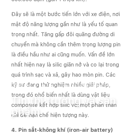
Đây sẽ là một bước tiến lớn với xe điện, nơi
mật độ năng lượng gần như là yếu tố quan
trọng nhất. Tăng gấp đôi quãng đường di
chuyển mà không cần thêm trọng lượng pin
là điều hầu như ai cũng muốn. Vấn đề lớn
nhất hiện nay là silic giãn nở và co lại trong
quá trình sạc và xả, gây hao mòn pin. Các
kỹ sư đang thử nghiệm nhiều giải pháp,
Trang chủ
Tin tức
Tin thị trường và sản phẩm
trong đó phổ biến nhất là dùng vật liệu
Tin thị trường và sản
composite kết hợp silic với một phần than
phẩm
chì để hạn chế hiện tượng này.
4. Pin sắt-không khí (iron-air battery)