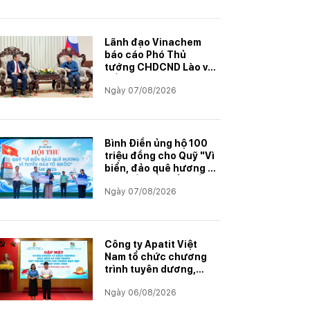
Lãnh đạo Vinachem
báo cáo Phó Thủ
tướng CHDCND Lào về
tiến độ Dự án khai
Ngày 07/08/2026
thác và chế biến muối
mỏ Kali
Bình Điền ủng hộ 100
triệu đồng cho Quỹ "Vì
biển, đảo quê hương -
Vì tuyến đầu Tổ quốc"
Ngày 07/08/2026
Công ty Apatit Việt
Nam tổ chức chương
trình tuyên dương,
khen thưởng con
Ngày 06/08/2026
CBCNVNLĐ có thành
tích học tập xuất sắc