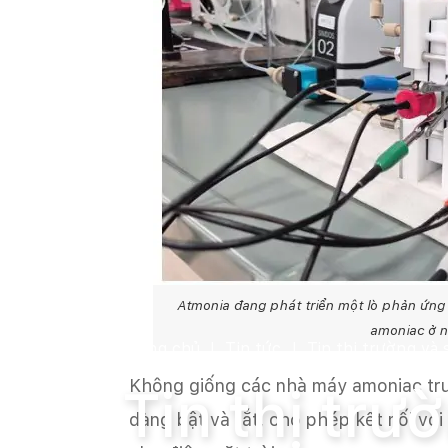
Atmonia đang phát triển một lò phản ứng 
amoniac ở n
Trang chủ
Tin tức
Tin thị trường và
Không giống các nhà máy amoniac tru
Tin thị tr
dàng bật và tắt, cho phép kết nối với