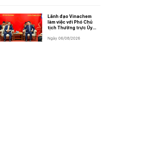
năm học 2025–2026
Lãnh đạo Vinachem
làm việc với Phó Chủ
tịch Thường trực Ủy
ban Hợp tác Lào – Việt
Ngày 06/08/2026
Nam, thúc đẩy triển
khai Dự án Kali