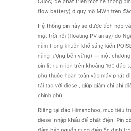
Quốc) để phát triển một hệ thống pi
flow battery) ở quy mô MWh trên đả
Hệ thống pin này sẽ được tích hợp v
mặt trời nổi (floating PV array) do N
nằm trong khuôn khổ sáng kiến POISE
năng lượng bền vững) — một chương tr
pin lithium-ion trên khoảng 160 đảo t
phụ thuộc hoàn toàn vào máy phát điệ
tái tạo với diesel, giúp giảm chi phí đ
chính phủ.
Riêng tại đảo Himandhoo, mục tiêu tr
diesel nhập khẩu để phát điện. Pin dò
đảm bảo nguồn cung điện ổn định tron