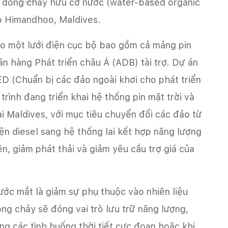
n dòng chảy hữu cơ nước (water-based organic
o Himandhoo, Maldives.
ào một lưới điện cục bộ bao gồm cả mảng pin
gân hàng Phát triển châu Á (ADB) tài trợ. Dự án
D (Chuẩn bị các đảo ngoài khơi cho phát triển
ình đang triển khai hệ thống pin mặt trời và
ại Maldives, với mục tiêu chuyển đổi các đảo từ
n diesel sang hệ thống lai kết hợp năng lượng
iện, giảm phát thải và giảm yêu cầu trợ giá của
ước mắt là giảm sự phụ thuộc vào nhiên liệu
ng chảy sẽ đóng vai trò lưu trữ năng lượng,
g các tình huống thời tiết cực đoan hoặc khi