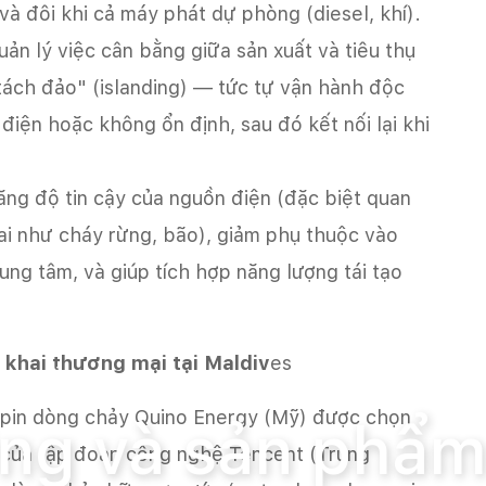
 và đôi khi cả máy phát dự phòng (diesel, khí).
ản lý việc cân bằng giữa sản xuất và tiêu thụ
"tách đảo" (islanding) — tức tự vận hành độc
 điện hoặc không ổn định, sau đó kết nối lại khi
 tăng độ tin cậy của nguồn điện (đặc biệt quan
tai như cháy rừng, bão), giảm phụ thuộc vào
rung tâm, và giúp tích hợp năng lượng tái tạo
 khai thương mại tại Maldiv
es
 sản phẩm
 pin dòng chảy Quino Energy (Mỹ) được chọn
ường và sản phẩ
X của tập đoàn công nghệ Tencent (Trung