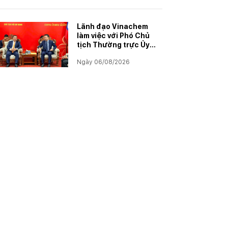
năm học 2025–2026
Lãnh đạo Vinachem
làm việc với Phó Chủ
tịch Thường trực Ủy
ban Hợp tác Lào – Việt
Ngày 06/08/2026
Nam, thúc đẩy triển
khai Dự án Kali