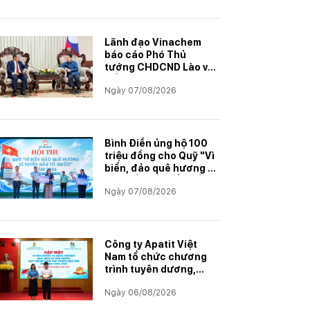
Lãnh đạo Vinachem
báo cáo Phó Thủ
tướng CHDCND Lào về
tiến độ Dự án khai
Ngày 07/08/2026
thác và chế biến muối
mỏ Kali
Bình Điền ủng hộ 100
triệu đồng cho Quỹ "Vì
biển, đảo quê hương -
Vì tuyến đầu Tổ quốc"
Ngày 07/08/2026
Công ty Apatit Việt
Nam tổ chức chương
trình tuyên dương,
khen thưởng con
Ngày 06/08/2026
CBCNVNLĐ có thành
tích học tập xuất sắc