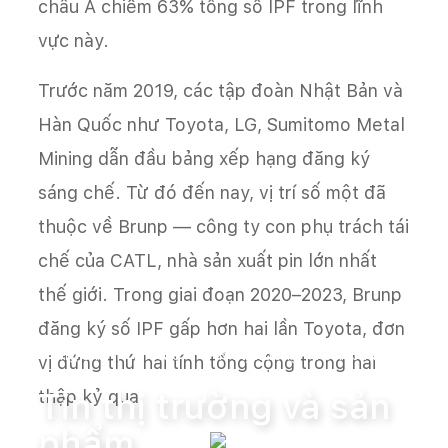
châu Á chiếm 63% tổng số IPF trong lĩnh
vực này.
Trước năm 2019, các tập đoàn Nhật Bản và
Hàn Quốc như Toyota, LG, Sumitomo Metal
Mining dẫn đầu bảng xếp hạng đăng ký
sáng chế. Từ đó đến nay, vị trí số một đã
thuộc về Brunp — công ty con phụ trách tái
chế của CATL, nhà sản xuất pin lớn nhất
thế giới. Trong giai đoạn 2020–2023, Brunp
đăng ký số IPF gấp hơn hai lần Toyota, đơn
Trang chủ
Tin tức
Tin thị trường và sản phẩm
vị đứng thứ hai tính tổng cộng trong hai
thập kỷ qua.
Tin thị trường và sản
phẩm