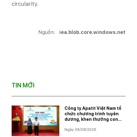
circularity.
Nguồn:
iea.blob.core.windows.net
TIN MỚI
Công ty Apatit Việt Nam tổ
chức chương trình tuyên
dương, khen thưởng con
CBCNVNLĐ có thành tích
Ngày 06/08/2026
học tập xuất sắc năm học
2025–2026