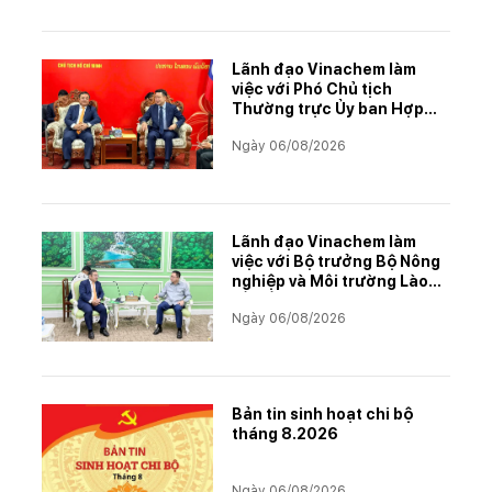
Lãnh đạo Vinachem làm
việc với Phó Chủ tịch
Thường trực Ủy ban Hợp
tác Lào – Việt Nam, thúc
Ngày 06/08/2026
đẩy triển khai Dự án Kali
Lãnh đạo Vinachem làm
việc với Bộ trưởng Bộ Nông
nghiệp và Môi trường Lào
về tiến độ Dự án Kali
Ngày 06/08/2026
Bản tin sinh hoạt chi bộ
tháng 8.2026
Ngày 06/08/2026