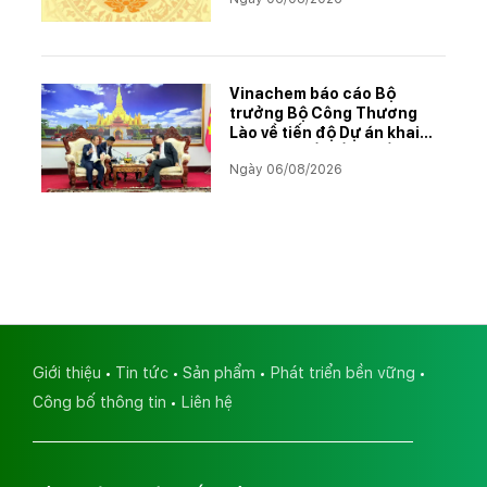
Vinachem báo cáo Bộ
trưởng Bộ Công Thương
Lào về tiến độ Dự án khai
thác và chế biến muối mỏ
Ngày 06/08/2026
Kali
Giới thiệu
Tin tức
Sản phẩm
Phát triển bền vững
Công bố thông tin
Liên hệ