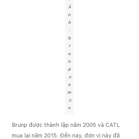
Ả
n
h
:
b
r
u
n
p
.c
o
m
.c
n
Brunp được thành lập năm 2005 và CATL
mua lại năm 2015. Đến nay, đơn vị này đã