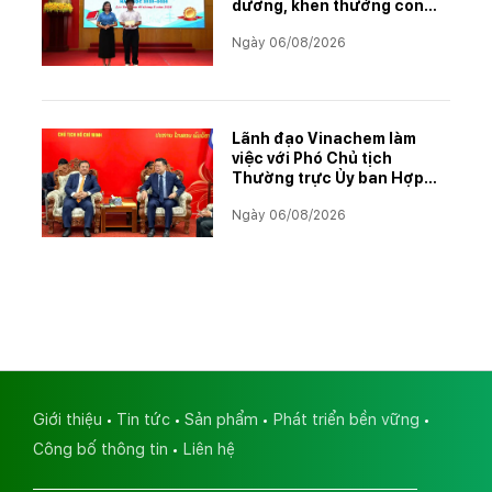
dương, khen thưởng con
CBCNVNLĐ có thành tích
Ngày 06/08/2026
học tập xuất sắc năm học
2025–2026
Lãnh đạo Vinachem làm
việc với Phó Chủ tịch
Thường trực Ủy ban Hợp
tác Lào – Việt Nam, thúc
Ngày 06/08/2026
đẩy triển khai Dự án Kali
Giới thiệu
Tin tức
Sản phẩm
Phát triển bền vững
Công bố thông tin
Liên hệ