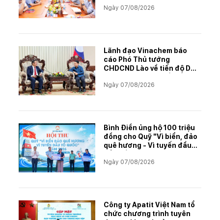
Ngày 07/08/2026
Lãnh đạo Vinachem báo
cáo Phó Thủ tướng
CHDCND Lào về tiến độ Dự
án khai thác và chế biến
Ngày 07/08/2026
muối mỏ Kali
Bình Điền ủng hộ 100 triệu
đồng cho Quỹ "Vì biển, đảo
quê hương - Vì tuyến đầu
Tổ quốc"
Ngày 07/08/2026
Công ty Apatit Việt Nam tổ
chức chương trình tuyên