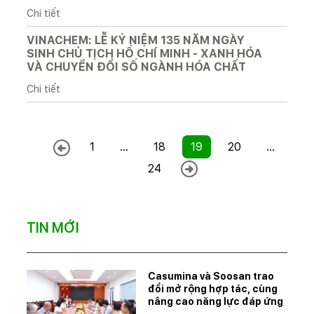
Chi tiết
VINACHEM: LỄ KỶ NIỆM 135 NĂM NGÀY
SINH CHỦ TỊCH HỒ CHÍ MINH - XANH HÓA
VÀ CHUYỂN ĐỔI SỐ NGÀNH HÓA CHẤT
Chi tiết
1
...
18
19
20
...
24
TIN MỚI
Casumina và Soosan trao
đổi mở rộng hợp tác, cùng
nâng cao năng lực đáp ứng