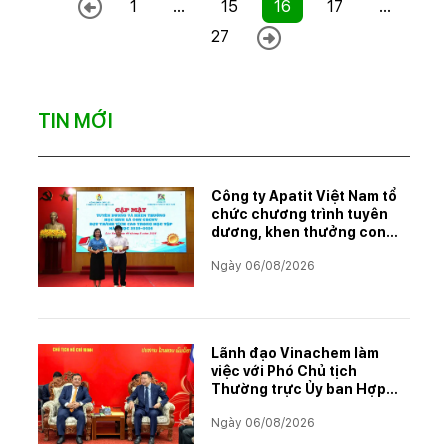
1
...
15
16
17
...
27
TIN MỚI
Công ty Apatit Việt Nam tổ
chức chương trình tuyên
dương, khen thưởng con
CBCNVNLĐ có thành tích
Ngày 06/08/2026
học tập xuất sắc năm học
2025–2026
Lãnh đạo Vinachem làm
việc với Phó Chủ tịch
Thường trực Ủy ban Hợp
tác Lào – Việt Nam, thúc
Ngày 06/08/2026
đẩy triển khai Dự án Kali