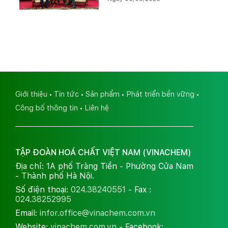
Kali
Giới thiệu
Tin tức
Sản phẩm
Phát triển bền vững
Công bố thông tin
Liên hệ
TẬP ĐOÀN HOÁ CHẤT VIỆT NAM (VINACHEM)
Địa chỉ: 1A phố Tràng Tiền - Phường Cửa Nam
- Thành phố Hà Nội.
Số điện thoại:
024.38240551
- Fax :
024.38252995
Email:
infor.office@vinachem.com.vn
Website:
vinachem.com.vn
- Facebook: