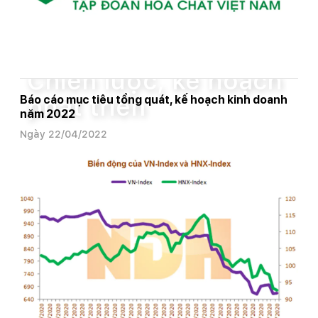
Trang chủ
Công bố thông tin
Chiến lược, kế hoạch phát triển
Chiến lược, kế hoạch
phát triển
Báo cáo mục tiêu tổng quát, kế hoạch kinh doanh
năm 2022
Ngày 22/04/2022