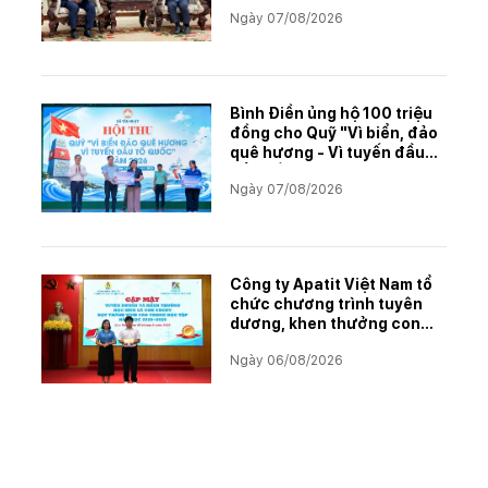
án khai thác và chế biến
Ngày 07/08/2026
muối mỏ Kali
Bình Điền ủng hộ 100 triệu
đồng cho Quỹ "Vì biển, đảo
quê hương - Vì tuyến đầu
Tổ quốc"
Ngày 07/08/2026
Công ty Apatit Việt Nam tổ
chức chương trình tuyên
dương, khen thưởng con
CBCNVNLĐ có thành tích
Ngày 06/08/2026
học tập xuất sắc năm học
2025–2026