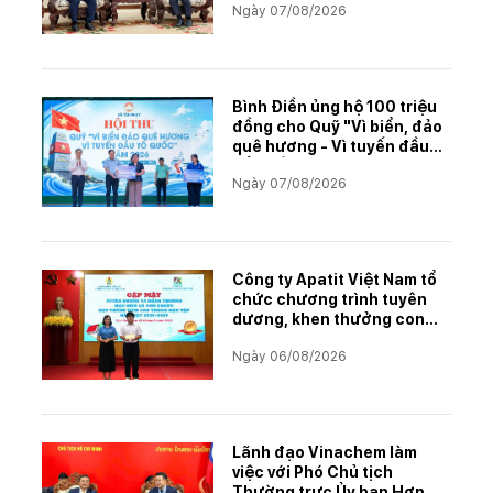
Ngày 07/08/2026
muối mỏ Kali
Bình Điền ủng hộ 100 triệu
đồng cho Quỹ "Vì biển, đảo
quê hương - Vì tuyến đầu
Tổ quốc"
Ngày 07/08/2026
Công ty Apatit Việt Nam tổ
chức chương trình tuyên
dương, khen thưởng con
CBCNVNLĐ có thành tích
Ngày 06/08/2026
học tập xuất sắc năm học
2025–2026
Lãnh đạo Vinachem làm
việc với Phó Chủ tịch
Thường trực Ủy ban Hợp