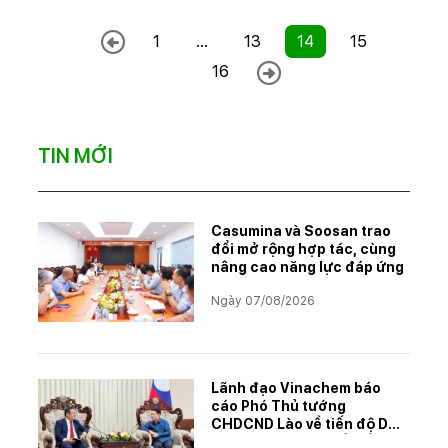
1
...
13
14
15
16
TIN MỚI
Casumina và Soosan trao
đổi mở rộng hợp tác, cùng
nâng cao năng lực đáp ứng
Ngày 07/08/2026
Lãnh đạo Vinachem báo
cáo Phó Thủ tướng
CHDCND Lào về tiến độ Dự
án khai thác và chế biến