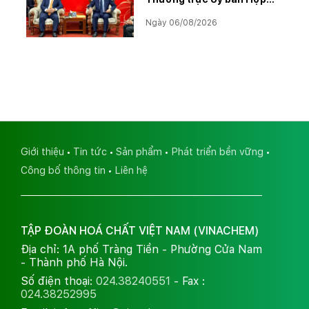
tác Lào – Việt Nam, thúc
Ngày 06/08/2026
đẩy triển khai Dự án Kali
Giới thiệu
Tin tức
Sản phẩm
Phát triển bền vững
Công bố thông tin
Liên hệ
TẬP ĐOÀN HOÁ CHẤT VIỆT NAM (VINACHEM)
Địa chỉ: 1A phố Tràng Tiền - Phường Cửa Nam
- Thành phố Hà Nội.
Số điện thoại:
024.38240551
- Fax :
024.38252995