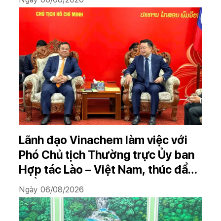
2025–2026
Lãnh đạo Vinachem làm việc với
Phó Chủ tịch Thường trực Ủy ban
Hợp tác Lào – Việt Nam, thúc đẩy
triển khai Dự án Kali
Ngày 06/08/2026