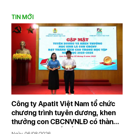
TIN MỚI
Công ty Apatit Việt Nam tổ chức
chương trình tuyên dương, khen
thưởng con CBCNVNLĐ có thành
tích học tập xuất sắc năm học
Ngày 06/08/2026