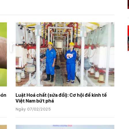
 hôm nay
m nay
bón
Luật Hoá chất (sửa đổi): Cơ hội để kinh tế
Việt Nam bứt phá
Ngày 07/02/2025