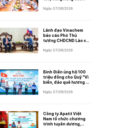
năng lực đáp ứng
Ngày 07/08/2026
Lãnh đạo Vinachem
báo cáo Phó Thủ
tướng CHDCND Lào về
tiến độ Dự án khai
Ngày 07/08/2026
thác và chế biến muối
mỏ Kali
Bình Điền ủng hộ 100
triệu đồng cho Quỹ "Vì
biển, đảo quê hương -
Vì tuyến đầu Tổ quốc"
Ngày 07/08/2026
Công ty Apatit Việt
Nam tổ chức chương
trình tuyên dương,