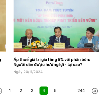
g
Áp thuế giá trị gia tăng 5% với phân bón:
Người dân được hưởng lợi - tại sao?
Ngày 20/11/2024
1
2
3
4
5
...
244