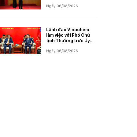
khen thưởng con
Ngày 06/08/2026
CBCNVNLĐ có thành
tích học tập xuất sắc
năm học 2025–2026
Lãnh đạo Vinachem
làm việc với Phó Chủ
tịch Thường trực Ủy
ban Hợp tác Lào – Việt
Ngày 06/08/2026
Nam, thúc đẩy triển
khai Dự án Kali