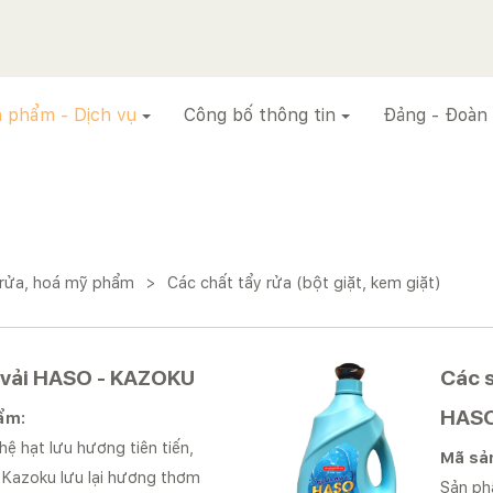
 phẩm - Dịch vụ
Công bố thông tin
Đảng - Đoàn
 rửa, hoá mỹ phẩm
>
Các chất tẩy rửa (bột giặt, kem giặt)
 vải HASO - KAZOKU
Các 
HAS
hẩm:
hệ hạt lưu hương tiên tiến,
Mã sả
 Kazoku lưu lại hương thơm
Sản ph