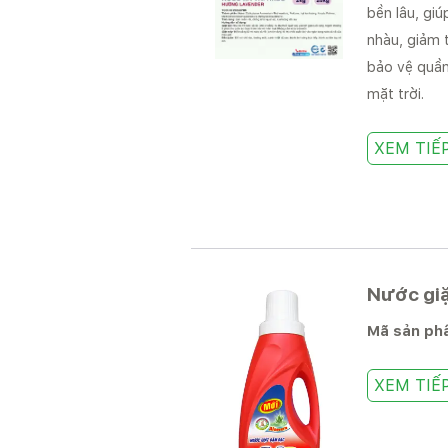
bền lâu, gi
nhàu, giảm 
bảo vệ quầ
mặt trời.
XEM TIẾ
Nước giặ
Mã sản p
XEM TIẾ