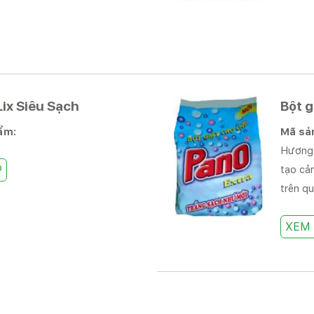
Lix Siêu Sạch
Bột g
hẩm:
Mã sả
Hương 
P
tạo cảm
trên qu
XEM 