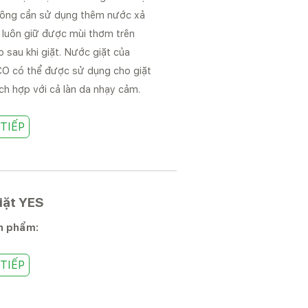
hông cần sử dụng thêm nước xả
n luôn giữ được mùi thơm trên
 sau khi giặt. Nước giặt của
 có thể được sử dụng cho giặt
ích hợp với cả làn da nhạy cảm.
TIẾP
iặt YES
n phẩm:
TIẾP