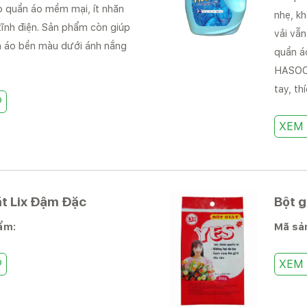
úp quần áo mềm mại, ít nhăn
nhẹ, k
tĩnh điện. Sản phẩm còn giúp
vải vẫ
n áo bền màu dưới ánh nắng
quần áo
HASOCO
tay, th
P
XEM 
t Lix Đậm Đặc
Bột g
hẩm:
Mã sả
P
XEM 