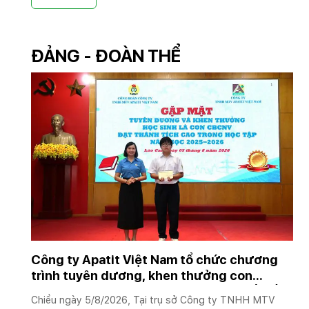
có buổi làm việc với Công ty Cổ phần Trí tuệ Đa chiều
nhằm trao đổi về chiến lược và các nền tảng phục vụ
chuyển đổi số trong toàn Tập đoàn.
ĐẢNG - ĐOÀN THỂ
Công ty Apatit Việt Nam tổ chức chương
trình tuyên dương, khen thưởng con
CBCNVNLĐ có thành tích học tập xuất sắc
Chiều ngày 5/8/2026, Tại trụ sở Công ty TNHH MTV
năm học 2025–2026