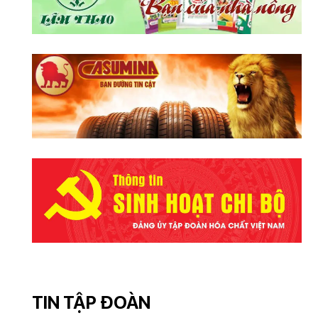
Nongbok, tỉnh
tỉnh Khammouane,
Khammouane, đồng
đồng thời trao đổi
thời trao đổi các giải
các nội dung liên
pháp tháo gỡ những
quan đến công tác
khó khăn, vướng
bảo vệ môi trường
mắc để Dự án sớm
và tiến độ thực hiện
được triển khai trở
dự án.
lại.
TIN TẬP ĐOÀN