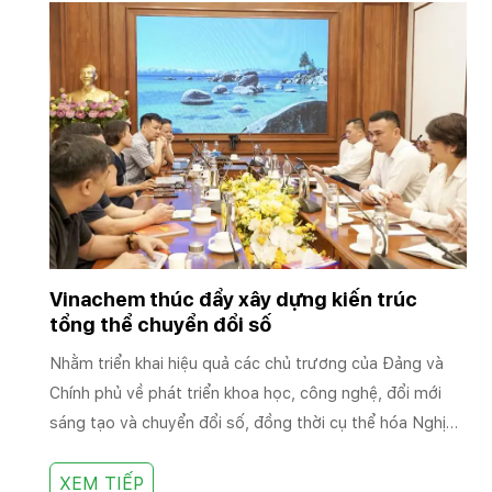
Vinachem thúc đẩy xây dựng kiến trúc
tổng thể chuyển đổi số
Nhằm triển khai hiệu quả các chủ trương của Đảng và
Chính phủ về phát triển khoa học, công nghệ, đổi mới
sáng tạo và chuyển đổi số, đồng thời cụ thể hóa Nghị
quyết số 57-NQ/TW và Nghị quyết số 79-NQ/TW, ngày
6/8/2026, Tập đoàn Hóa chất Việt Nam (Vinachem) đã
XEM TIẾP