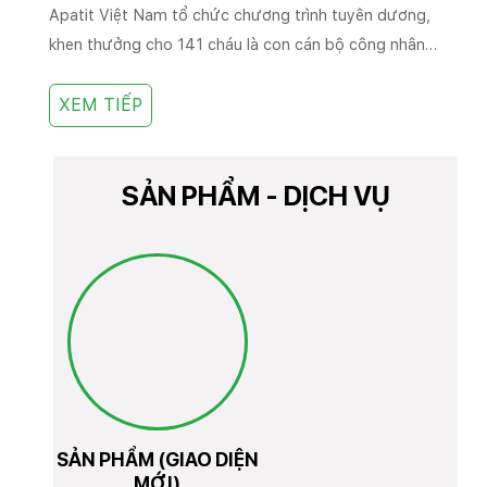
Apatit Việt Nam tổ chức chương trình tuyên dương,
khen thưởng cho 141 cháu là con cán bộ công nhân
viên, người lao động (CBCNVNLĐ) đạt thành tích xuất
sắc trong học tập năm học 2025 - 2026. Đây là hoạt
XEM TIẾP
động ý nghĩa thiết thực nhằm triển khai Tháng hành
động vì trẻ em năm 2026.
SẢN PHẨM - DỊCH VỤ
SẢN PHẨM (GIAO DIỆN
MỚI)