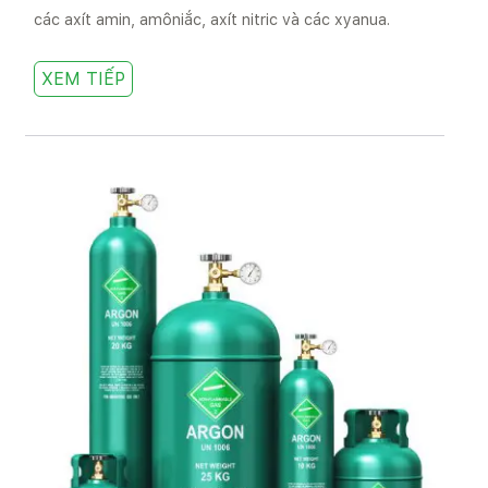
các axít amin, amôniắc, axít nitric và các xyanua.
XEM TIẾP