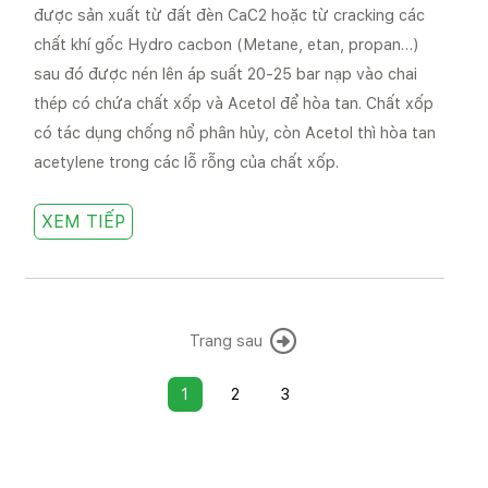
được sản xuất từ đất đèn CaC2 hoặc từ cracking các
chất khí gốc Hydro cacbon (Metane, etan, propan…)
sau đó được nén lên áp suất 20-25 bar nạp vào chai
thép có chứa chất xốp và Acetol để hòa tan. Chất xốp
có tác dụng chống nổ phân hủy, còn Acetol thì hòa tan
acetylene trong các lỗ rỗng của chất xốp.
XEM TIẾP
Trang sau
1
2
3