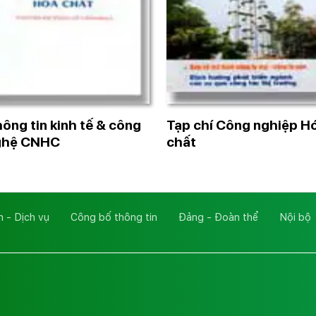
ông tin kinh tế & công
Tạp chí Công nghiệp H
ghệ CNHC
chất
 - Dịch vụ
Công bố thông tin
Đảng - Đoàn thể
Nội bộ