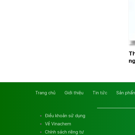
Th
n
Trang chủ
Giới thiệu
Tin tức
Sản phẩm
Điều khoản sử dụng
Về Vinachem
Chính sách riêng tư